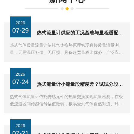
2026
07-29
热式流量计供应的工况基准与量程适配逻辑
热式气体质量流量计依托气体换热原理实现直接质量流量测
量，无需温压补偿、无压损、具备超宽量程比优势，广泛应用
于工艺供气、尾气监测、燃气管网、空压能耗统计等气体工况
···
2026
07-24
热式流量计小流量段精度差？试试分段线性修正
热式气体流量计依托传感元件的热量交换实现流量检测，在极
低流速区间传感信号幅值微弱，极易受到气体自然对流、环境
温度波动、探头表面沉积物等因素干扰，很多设备完成出厂···
2026
07-21