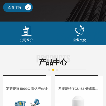
方案提供商，公司可提供测量仪器包括电磁流量计、质量流量计、转
子流量计、涡街流量计、超声波流量计、雷达物位计、温度仪、压力
查看详情
变送器、过程分析仪表、pH计/ORP计电极等，泉蕴仪表致力于为自
动化提供较好的仪表及解决方案。随着业务量的增长，泉蕴在工业过
程电极及实验室仪表方面也渐渐展露荷角，与瑞士博纳图...
公司简介
企业文化
PRODUCTS
产品中心
罗斯蒙特 5900C 雷达液位计
罗斯蒙特 TGU 53 储罐雷达液位计，用于 LNG