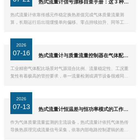
热式流量计信号漂移自查手册：这 3 种干扰最隐蔽
热式流量计依靠传感元件稳定换热差值完成气体质量流量测
算，长期运行后出现缓慢单向偏移、零点持续抬升、同等工况
示数持续偏低这类信号漂移问题，多数排查工作会优先查看探
···
2026
07-16
热式流量计与质量流量控制器在气体配比中的协同
工业精密气体配比场景对气源混合比例、流量稳定性、工况重
复性有着极高的管控要求，单一流量检测或调节设备很难同时
兼顾实时监测精度与动态稳压控流能力，容易出现配比偏移···
2026
07-13
热式流量计恒温差与恒功率模式的工作原理与核心优势
作为气体质量流量监测的主流设备，热式流量计依托气体热传
导换热原理完成流量信号采集，依靠内部电路控制逻辑的差异
化设计，形成了恒温差与恒功率两种核心工作模式，两种控···