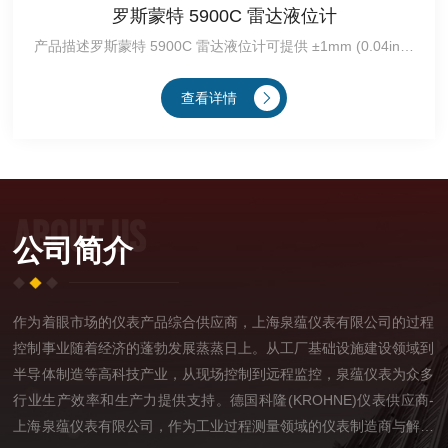
罗斯蒙特 5900C 雷达液位计
产品描述罗斯蒙特 5900C 雷达液位计可提供 ±1mm (0.04in.) 的仪表精度。它通常与高精···
查看详情
ABOUT US
公司简介
作为着眼市场的仪表产品综合供应商，上海泉蕴仪表有限公司的过程
控制事业随着经济的蓬勃发展蒸蒸日上。从工厂基础设施建设领域到
半导体制造等高科技产业，从现场控制到远程监控，泉蕴仪表为众多
行业生产效率和生产力提供支持。德国科隆(KROHNE)仪表供应商-
上海泉蕴仪表有限公司，作为工业过程测量领域的仪表制造商与解决