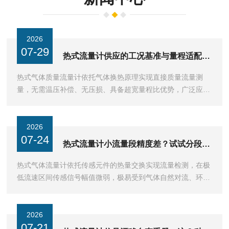
2026
07-29
热式流量计供应的工况基准与量程适配逻辑
热式气体质量流量计依托气体换热原理实现直接质量流量测
量，无需温压补偿、无压损、具备超宽量程比优势，广泛应用
于工艺供气、尾气监测、燃气管网、空压能耗统计等气体工况
···
2026
07-24
热式流量计小流量段精度差？试试分段线性修正
热式气体流量计依托传感元件的热量交换实现流量检测，在极
低流速区间传感信号幅值微弱，极易受到气体自然对流、环境
温度波动、探头表面沉积物等因素干扰，很多设备完成出厂···
2026
07-21