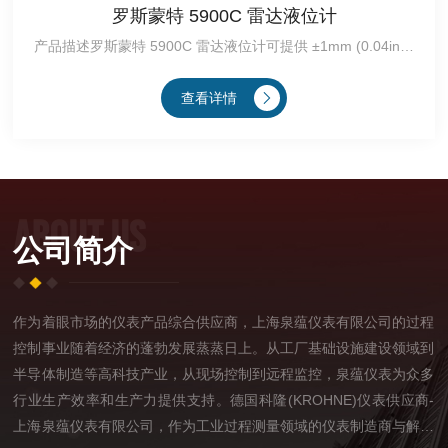
罗斯蒙特 5900C 雷达液位计
产品描述罗斯蒙特 5900C 雷达液位计可提供 ±1mm (0.04in.) 的仪表精度。它通常与高精···
查看详情
ABOUT US
公司简介
作为着眼市场的仪表产品综合供应商，上海泉蕴仪表有限公司的过程
控制事业随着经济的蓬勃发展蒸蒸日上。从工厂基础设施建设领域到
半导体制造等高科技产业，从现场控制到远程监控，泉蕴仪表为众多
行业生产效率和生产力提供支持。德国科隆(KROHNE)仪表供应商-
上海泉蕴仪表有限公司，作为工业过程测量领域的仪表制造商与解决