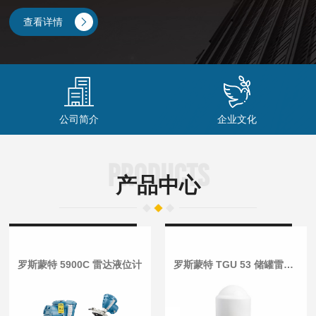
方案提供商，公司可提供测量仪器包括电磁流量计、质量流量计、转
子流量计、涡街流量计、超声波流量计、雷达物位计、温度仪、压力
查看详情
变送器、过程分析仪表、pH计/ORP计电极等，泉蕴仪表致力于为自
动化提供较好的仪表及解决方案。随着业务量的增长，泉蕴在工业过
程电极及实验室仪表方面也渐渐展露荷角，与瑞士博纳图...
公司简介
企业文化
PRODUCTS
产品中心
罗斯蒙特 5900C 雷达液位计
罗斯蒙特 TGU 53 储罐雷达液位计，用于 LNG