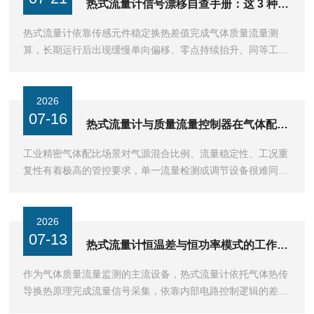
热式流量计信号漂移自查手册：这 3 种干扰最隐蔽
热式流量计依靠传感元件稳定换热差值完成气体质量流量测
算，长期运行后出现缓慢单向偏移、零点持续抬升、同等工况
示数持续偏低这类信号漂移问题，多数排查工作会优先查看探
···
2026
07-16
热式流量计与质量流量控制器在气体配比中的协同
工业精密气体配比场景对气源混合比例、流量稳定性、工况重
复性有着极高的管控要求，单一流量检测或调节设备很难同时
兼顾实时监测精度与动态稳压控流能力，容易出现配比偏移···
2026
07-13
热式流量计恒温差与恒功率模式的工作原理与核心优势
作为气体质量流量监测的主流设备，热式流量计依托气体热传
导换热原理完成流量信号采集，依靠内部电路控制逻辑的差异
化设计，形成了恒温差与恒功率两种核心工作模式，两种控···