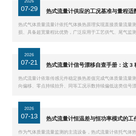
2026
07-29
热式流量计供应的工况基准与量程适
热式气体质量流量计依托气体换热原理实现直接质量流量
损、具备超宽量程比优势，广泛应用于工艺供气、尾气监
等气体工况···
2026
07-21
热式流量计信号漂移自查手册：这 3
热式流量计依靠传感元件稳定换热差值完成气体质量流量
向偏移、零点持续抬升、同等工况示数持续偏低这类信号
先查看探···
2026
07-13
热式流量计恒温差与恒功率模式的工
作为气体质量流量监测的主流设备，热式流量计依托气体