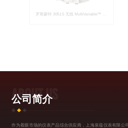
罗斯蒙特 3051S 无线 MultiVariable™ 变送器
ABOUT US
公司简介
作为着眼市场的仪表产品综合供应商，上海泉蕴仪表有限公