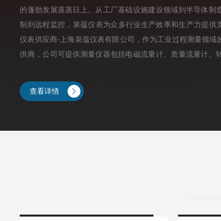
的蓬勃发展蒸蒸日上。从工厂基础设施建设领域到半导体制
制到远程监控，泉蕴仪表为众多行业生产效率和生产力提供支持
仪表供应商-上海泉蕴仪表有限公司，作为工业过程测量领域
供商，公司可提供测量仪器包括电磁流量计、质量流量计、
超声波流量计、雷达物位计、温度仪、压力变送器、过程分析仪
等，泉蕴仪表致力于为自动化提供较好的仪表及解决方案。
查看详情
工业过程电极及实验室仪表方面也渐渐展露荷角，与瑞士博纳图.