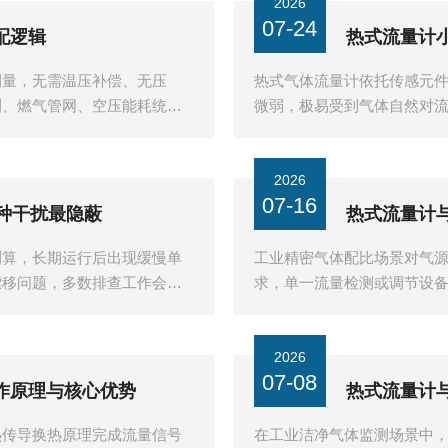
2026
07-24
配逻辑
热式流量计
测量，无需温压补偿、无压
热式气体流量计依托传感元
测、燃气管网、空压能耗统计
微弱，极易受到气体自然对
完成出厂···
2026
07-16
 种干扰最隐蔽
热式流量计
测算，长期运行后出现缓慢单
工业精密气体配比场景对气
漂移问题，多数排查工作会优
求，单一流量检测或调节设
现配比偏移···
2026
07-08
作原理与核心优势
热式流量计
热传导换热原理完成流量信号
在工业洁净气体监测场景中