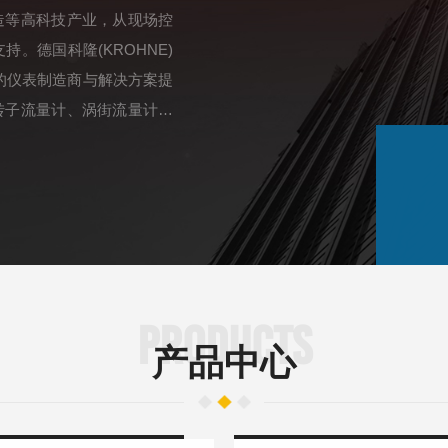
造等高科技产业，从现场控
。德国科隆(KROHNE)
的仪表制造商与解决方案提
转子流量计、涡街流量计、
表、pH计/ORP计电极
随着业务量的增长，泉蕴在
..
PRODUCTS
产品中心